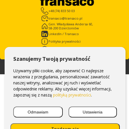
+48 (74) 833 50 03
transaco@transaco.pl
Gen. Władysława Andersa 6E,
58-200 Dzierżoniów
LinkedIn / Transaco
Polityka prywatności
Polityka cookies (EU)
Szanujemy Twoją prywatność
©® 2026 Wszystkie prawa zastrzeżone. Projekt i wykonanie strony
NetSwifter
Używamy pliki cookie, aby zapewnić Ci najlepsze
wrażenia z przeglądania, personalizować zawartość
naszej witryny, analizować jej ruch i wyświetlać
odpowiednie reklamy. Aby uzyskać więcej informacji,
zapoznaj się z naszą
polityką prywatności
.
Odmawiam
Ustawienia
Zgadzam się