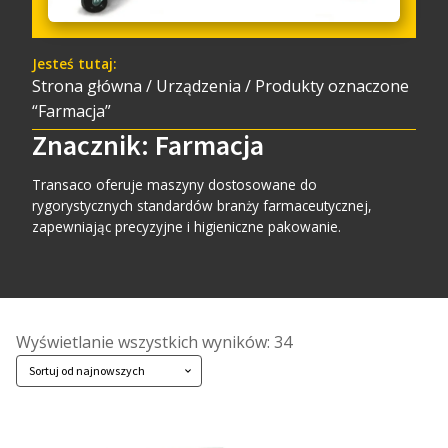
Jesteś tutaj:
Strona główna
/
Urządzenia
/ Produkty oznaczone
“Farmacja”
Znacznik:
Farmacja
Transaco oferuje maszyny dostosowane do
rygorystycznych standardów branży farmaceutycznej,
zapewniając precyzyjne i higieniczne pakowanie.
Posortowane
Wyświetlanie wszystkich wyników: 34
według
najnowszych