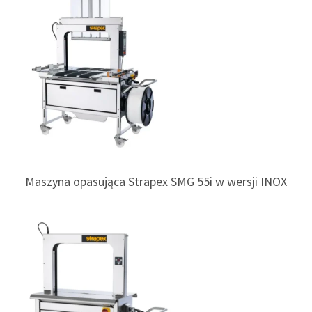
Maszyna opasująca Strapex SMG 55i w wersji INOX