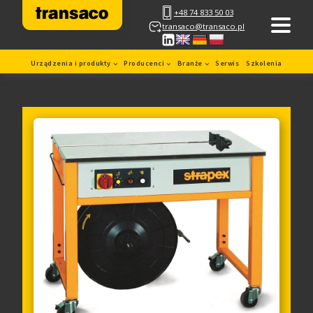
+48 74 833 50 03
transaco@transaco.pl
Urządzenia i produkty
Producenci
Branże
Serwis
Szkolenia